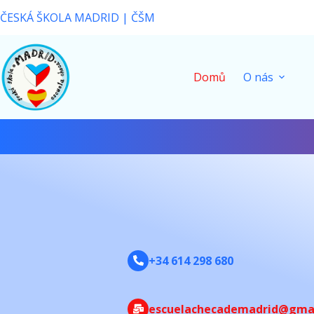
ČESKÁ ŠKOLA MADRID | ČŠM
Domů
O nás
+34 614 298 680
escuelachecademadrid@gma